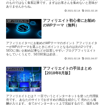
のものではなく集客記事です。まずはお客さんを集めないと意味が
ありませんからね。
2021.02.14
2021.02.16
アフィリエイト初心者にお勧め
WP（ワードプレス）
のWPテーマ（無料）
アフィリエイターにお勧めのWPテーマのポイント アフィリエイタ
ーがWPのテーマを選ぶときにポイントとなるのは次の2つです。
SEOに強いお勧め記事などが設置しやすい ブログアフィリエイト
をしていくうえで、SEO対策は必須...
2021.02.19
2021.04.07
アフィリエイトの手法まとめ
アフィリエイト
【2018年8月版】
アフィリエイトとは？ 一言でいうとインターネットを使った代理販
売です。 あなたのサイトでおすすめの商品を紹介して 売れたら報
酬が入ります。 全てがインターネット上で完結するので、場所も時