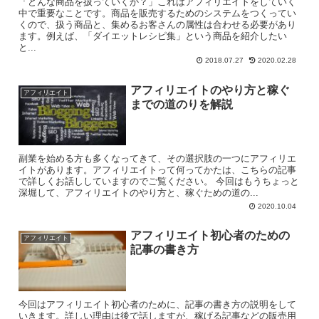
「どんな商品を扱っていくか？」これはアフィリエイトをしていく
中で重要なことです。商品を販売するためのシステムをつくってい
くので、扱う商品と、集めるお客さんの属性は合わせる必要があり
ます。例えば、「ダイエットレシピ集」という商品を紹介したい
と...
2018.07.27
2020.02.28
アフィリエイトのやり方と稼ぐ
アフィリエイト
までの道のりを解説
副業を始める方も多くなってきて、その選択肢の一つにアフィリエ
イトがあります。アフィリエイトって何ってかたは、こちらの記事
で詳しくお話ししていますのでご覧ください。 今回はもうちょっと
深堀して、アフィリエイトのやり方と、稼ぐための道の...
2020.10.04
アフィリエイト初心者のための
アフィリエイト
記事の書き方
今回はアフィリエイト初心者のために、記事の書き方の説明をして
いきます。詳しい理由は後で話しますが、稼げる記事などの販売用