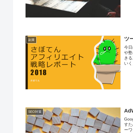
ツ
副業
今日
や塾
きる
いく
A
SEO対策
Go
すた
ーワ