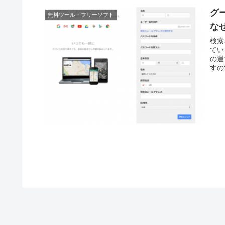
グ
無料ツール・フリーソフト
な
検索
てい
の運
すの