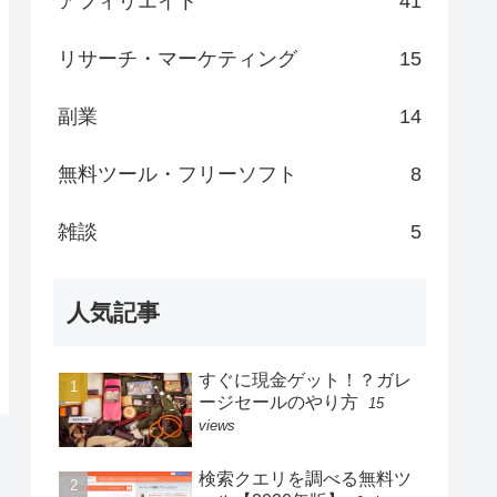
アフィリエイト
41
リサーチ・マーケティング
15
副業
14
無料ツール・フリーソフト
8
雑談
5
人気記事
すぐに現金ゲット！？ガレ
ージセールのやり方
15
views
検索クエリを調べる無料ツ