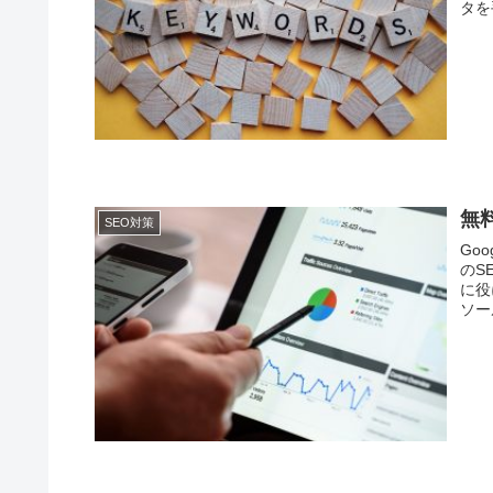
タを
無料
SEO対策
Go
のS
に役
ソー